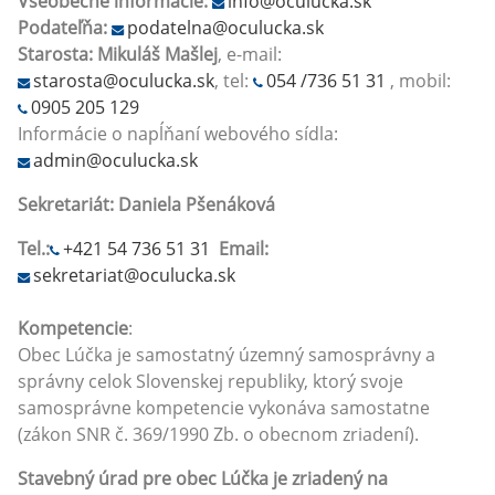
Všeobecné informácie:
info@oculucka.sk
Podateľňa:
podatelna@oculucka.sk
Starosta: Mikuláš Mašlej
, e-mail:
starosta@oculucka.sk
, tel:
054 /736 51 31
, mobil:
0905 205 129
Informácie o napĺňaní webového sídla:
admin@oculucka.sk
Sekretariát: Daniela Pšenáková
Tel.:
+421 54 736 51 31
Email:
sekretariat@oculucka.sk
Kompetencie
:
Obec Lúčka je samostatný územný samosprávny a
správny celok Slovenskej republiky, ktorý svoje
samosprávne kompetencie vykonáva samostatne
(zákon SNR č. 369/1990 Zb. o obecnom zriadení).
Stavebný úrad pre obec Lúčka je zriadený na