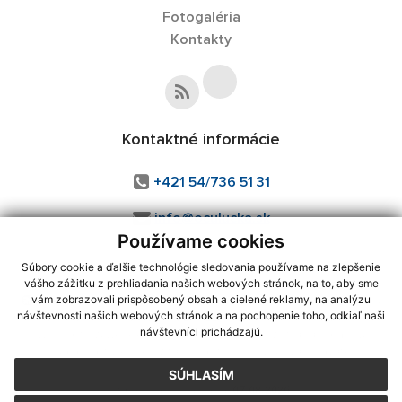
Fotogaléria
Kontakty
Kontaktné informácie
+421 54/736 51 31
info@oculucka.sk
Používame cookies
Súbory cookie a ďalšie technológie sledovania používame na zlepšenie
vášho zážitku z prehliadania našich webových stránok, na to, aby sme
využite možnosť získavania aktuálnych informácií s využitím RSS
,
vám zobrazovali prispôsobený obsah a cielené reklamy, na analýzu
CMS systém (redakčný) systém ECHELON 2,
Mapa stránok
,
web portál
,
návštevnosti našich webových stránok a na pochopenie toho, odkiaľ naši
návštevníci prichádzajú.
webhosting
,
webex.digital, s.r.o.
,
domény
,
registrácia domény
,
spoločnosť webex.digital, s.r.o.
,
technický prevádzkovateľ
SÚHLASÍM
Posledná aktualizácia:
07.08.2026