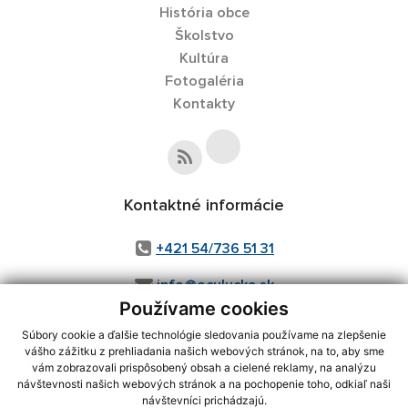
História obce
Školstvo
Kultúra
Fotogaléria
Kontakty
Kontaktné informácie
+421 54/736 51 31
info@oculucka.sk
Používame cookies
Súbory cookie a ďalšie technológie sledovania používame na zlepšenie
vášho zážitku z prehliadania našich webových stránok, na to, aby sme
využite možnosť získavania aktuálnych informácií s využitím RSS
,
vám zobrazovali prispôsobený obsah a cielené reklamy, na analýzu
CMS systém (redakčný) systém ECHELON 2,
Mapa stránok
,
web portál
,
návštevnosti našich webových stránok a na pochopenie toho, odkiaľ naši
návštevníci prichádzajú.
webhosting
,
webex.digital, s.r.o.
,
domény
,
registrácia domény
,