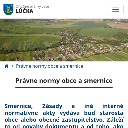
Oficiálne stránky obce
LÚČKA
Právne normy obce a smernice
Právne normy obce a smernice
Smernice, Zásady a iné interné
normatívne akty vydáva buď starosta
obce alebo obecné zastupiteľstvo. Záleží
to od povahy dokumentu a od toho, ako