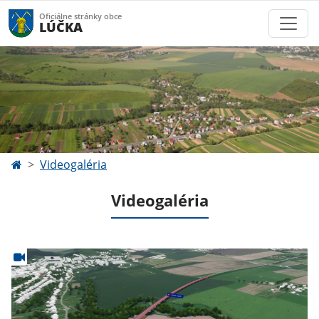
Oficiálne stránky obce
LÚČKA
Videogaléria
Videogaléria