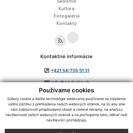
Školstvo
Kultúra
Fotogaléria
Kontakty
Kontaktné informácie
+421 54/736 51 31
info@oculucka.sk
Používame cookies
Súbory cookie a ďalšie technológie sledovania používame na zlepšenie
vášho zážitku z prehliadania našich webových stránok, na to, aby sme
využite možnosť získavania aktuálnych informácií s využitím RSS
,
vám zobrazovali prispôsobený obsah a cielené reklamy, na analýzu
CMS systém (redakčný) systém ECHELON 2,
Mapa stránok
,
web portál
,
návštevnosti našich webových stránok a na pochopenie toho, odkiaľ naši
návštevníci prichádzajú.
webhosting
,
webex.digital, s.r.o.
,
domény
,
registrácia domény
,
spoločnosť webex.digital, s.r.o.
,
technický prevádzkovateľ