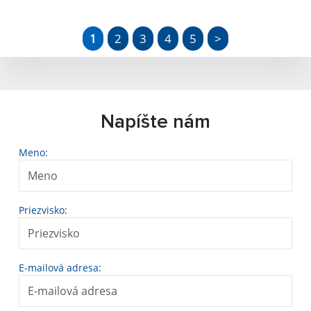
1
2
3
4
5
>
Napíšte nám
Meno:
Priezvisko:
E-mailová adresa: