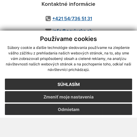
Kontaktné informácie
+421 54/736 51 31
info@oculucka.sk
Používame cookies
Súbory cookie a ďalšie technológie sledovania používame na zlepšenie
vášho zážitku z prehliadania našich webových stránok, na to, aby sme
využite možnosť získavania aktuálnych informácií s využitím RSS
,
vám zobrazovali prispôsobený obsah a cielené reklamy, na analýzu
CMS systém (redakčný) systém ECHELON 2,
Mapa stránok
,
web portál
,
návštevnosti našich webových stránok a na pochopenie toho, odkiaľ naši
návštevníci prichádzajú.
webhosting
,
webex.digital, s.r.o.
,
domény
,
registrácia domény
,
spoločnosť webex.digital, s.r.o.
,
technický prevádzkovateľ
SÚHLASÍM
Posledná aktualizácia:
07.08.2026
Zmeniť moje nastavenia
Vytlačiť stránku
|
Vyhlásenie o prístupnosti
Autorské práva
|
Cookies
Odmietam
webdesign
|